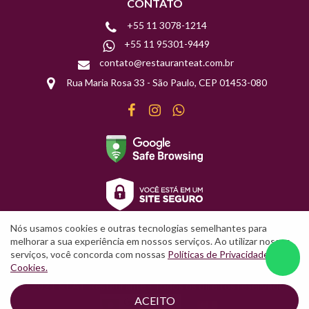
CONTATO
+55 11 3078-1214
+55 11 95301-9449
contato@restauranteat.com.br
Rua Maria Rosa 33 - São Paulo, CEP 01453-080
Facebook
Instagram
WhatsApp
Nós usamos cookies e outras tecnologias semelhantes para
melhorar a sua experiência em nossos serviços. Ao utilizar nossos
serviços, você concorda com nossas
Políticas de Privacidade
e
W
Cookies.
© 2021 &EAT Restaurante - Todos os direitos reservados
ACEITO