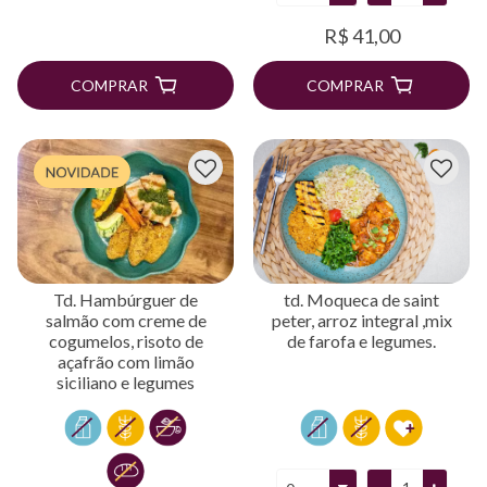
R$ 41,00
COMPRAR
COMPRAR
Td. Hambúrguer de
td. Moqueca de saint
salmão com creme de
peter, arroz integral ,mix
cogumelos, risoto de
de farofa e legumes.
açafrão com limão
siciliano e legumes