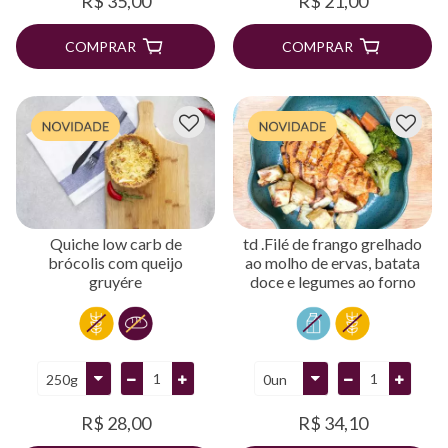
R$ 35,00
R$ 21,00
COMPRAR
COMPRAR
Quiche low carb de
td .Filé de frango grelhado
brócolis com queijo
ao molho de ervas, batata
gruyére
doce e legumes ao forno
R$ 28,00
R$ 34,10