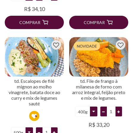
R$ 34,10
COMPRAR
COMPRAR
td. Escalopes de filé
td. File de frango à
mignon ao molho
milanesa de forno com
vinagrete, batata doce ao
arroz integral, feijão preto
curry e mix de legumes
e mix de legumes.
sauté
R$ 33,20