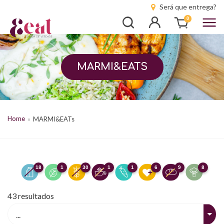
Será que entrega?
Busca
Entrar
0
MARMI&EATS
Home
MARMI&EATs
18
1
30
1
1
6
9
8
43
resultados