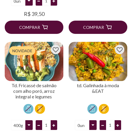
R$ 39,50
COMPRAR
COMPRAR
Td. Fricassé de salmão
td. Galinhada à moda
com alho poró, arroz
&EAT
integral e legumes