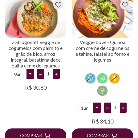
v. Strogonoff veggie de
Veggie bowl - Quinoa
cogumelos com palmito e
com creme de cogumelos
grão de bico, arroz
e tahine, falafel ao forno e
integral, batatinha doce
legumes
palha e mix de legumes
R$ 30,80
R$ 34,10
COMPRAR
COMPRAR