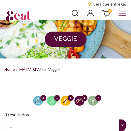
Será que entrega?
Busca
Entrar
0
VEGGIE
Home
MARMI&EATs
Veggie
3
1
5
1
7
8
resultados