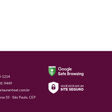
8-1214
01-9449
stauranteat.com.br
osa 33 - São Paulo, CEP
am
hatsApp