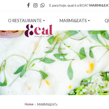
Facebook
Instagram
WhatsApp
E para hoje, qual é a BOA?
MARMI&EAT
O RESTAURANTE
MARMI&EATS
Q
Home
MARMI&EATs