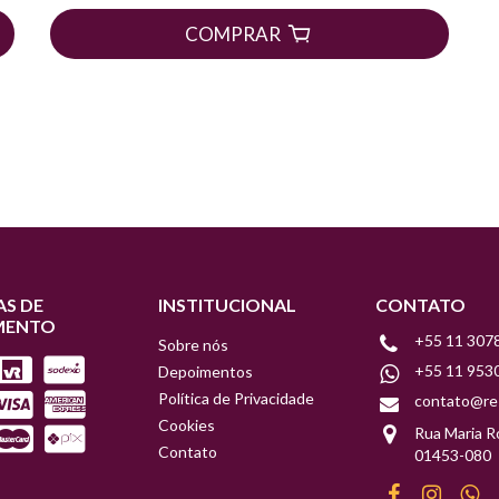
COMPRAR
S DE
INSTITUCIONAL
CONTATO
MENTO
+55 11 307
Sobre nós
+55 11 953
Depoimentos
Política de Privacidade
contato@re
Cookies
Rua Maria R
Contato
01453-080
Facebook
Instagr
W