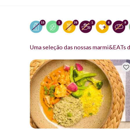
15
1
26
1
6
8
Uma seleção das nossas marmi&EATs d