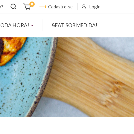
Abrir
0
a?
Cadastre-se
Login
busca
TODA HORA!
&EAT SOB MEDIDA!