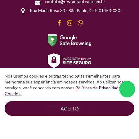
contato@restauranteat.com.br
Rua Maria Rosa 33 - São Paulo, CEP 01453-080
Facebook
Instagram
WhatsApp
Nós usamos cookies e outras tecnologias semelhantes para
melhorar a sua experiência em nossos serviços. Ao utilizar nossos
serviços, você concorda com nossas
Políticas de Privacidade
e
W
Cookies.
© 2021 &EAT Restaurante - Todos os direitos reservados
ACEITO