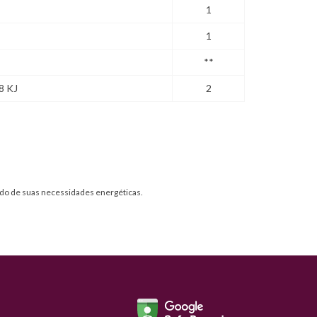
1
1
**
8 KJ
2
do de suas necessidades energéticas.