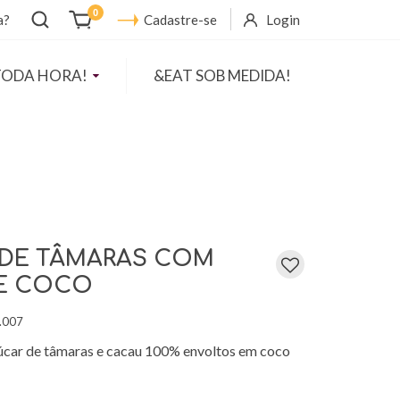
Abrir
0
a?
Cadastre-se
Login
busca
TODA HORA!
&EAT SOB MEDIDA!
 DE TÂMARAS COM
E COCO
.007
úcar de tâmaras e cacau 100% envoltos em coco