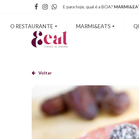
Facebook
Instagram
WhatsApp
E para hoje, qual é a BOA?
MARMI&EAT
O RESTAURANTE
MARMI&EATS
Q
Voltar