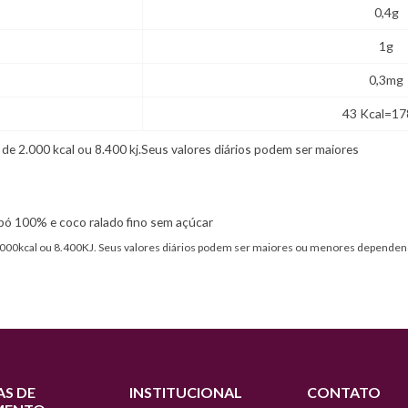
0,4g
1g
0,3mg
43 Kcal=17
 de 2.000 kcal ou 8.400 kj.Seus valores diários podem ser maiores
pó 100% e coco ralado fino sem açúcar
2.000kcal ou 8.400KJ. Seus valores diários podem ser maiores ou menores dependen
S DE
INSTITUCIONAL
CONTATO