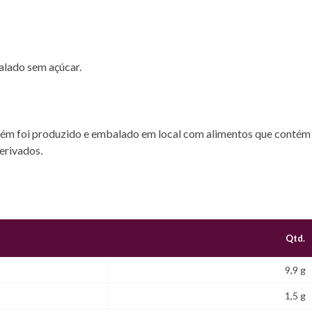
alado sem açúcar.
rém foi produzido e embalado em local com alimentos que contém 
erivados.
Qtd.
9,9 g
1,5 g