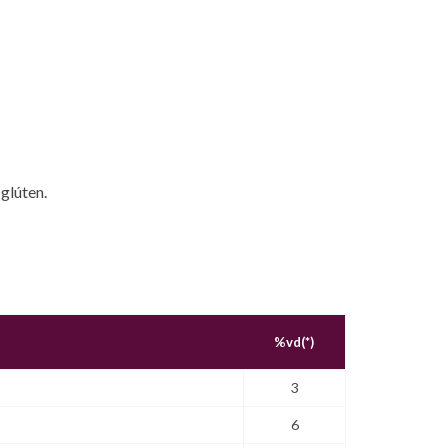
glúten.
%vd(*)
3
6