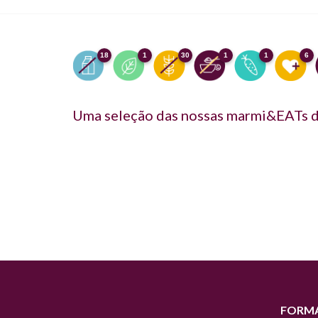
18
1
30
1
1
6
Uma seleção das nossas marmi&EATs d
FORMA