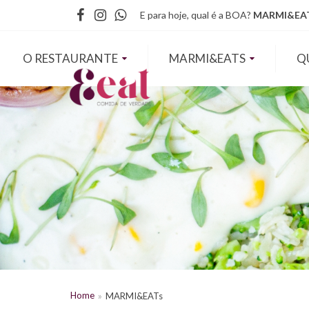
Facebook
Instagram
WhatsApp
E para hoje, qual é a BOA?
MARMI&EAT
O RESTAURANTE
MARMI&EATS
Q
Home
MARMI&EATs