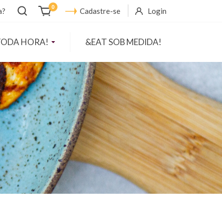
Abrir
0
a?
Cadastre-se
Login
busca
TODA HORA!
&EAT SOB MEDIDA!